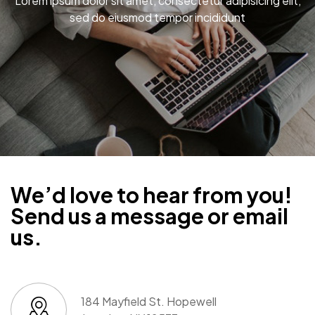
Lorem ipsum dolor sit amet, consectetur adipisicing elit,
sed do eiusmod tempor incididunt
We’d love to hear from you!
Send us a message or email
us.
184 Mayfield St. Hopewell